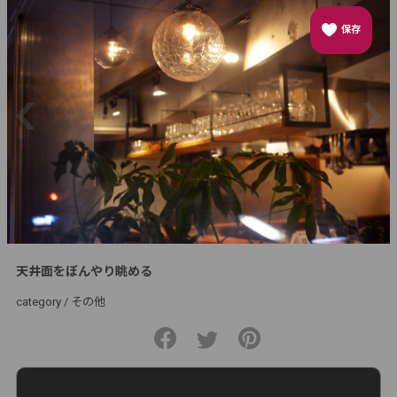
保存
天井面をぼんやり眺める
category /
その他