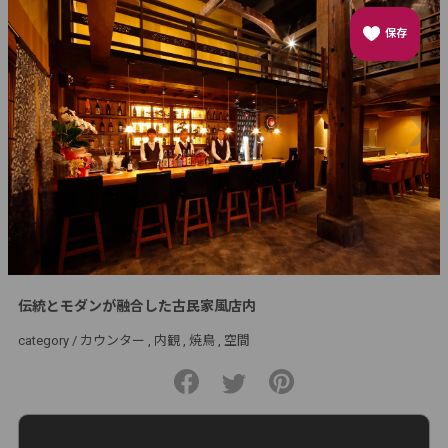
保存
伝統とモダンが融合した古民家風店内
category /
カウンター
内観
焼鳥
空間