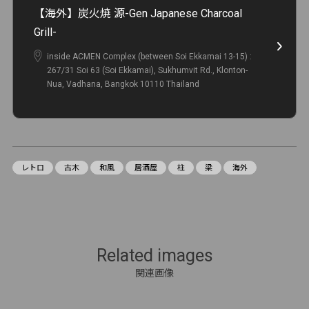
【海外】炭火焼 源-Gen Japanese Charcoal
Grill-
inside ACMEN Complex (between Soi Ekkamai 13-15) :
267/31 Soi 63 (Soi Ekkamai), Sukhumvit Rd., Klonton-
Nua, Vadhana, Bangkok 10110 Thailand
レトロ
古木
和風
居酒屋
柱
梁
海外
Related images
関連画像