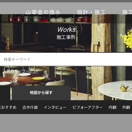
山翠舎の強み
設計・施工
施
Works
施工事例
人気のキーワード →
地図から探す
におすすめ
古木什器
インタビュー
ビフォーアフター
内観
外観