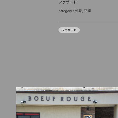
ファサード
category /
外観
空間
ファサード