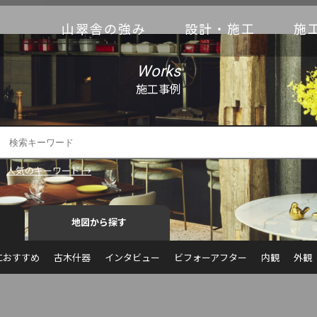
山翠舎の強み
設計・施工
施
Works
施工事例
人気のキーワード →
地図から探す
におすすめ
古木什器
インタビュー
ビフォーアフター
内観
外観