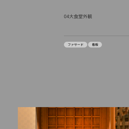
04大食堂外観
ファサード
看板