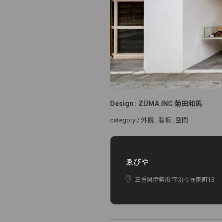
Design : ZÜMA.INC 菊田和馬
category /
外観
看板
空間
ゑびや
三重県伊勢市 宇治今在家町13