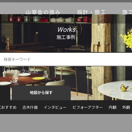
山翠舎の強み
設計・施工
施
Works
施工事例
人気のキーワード →
地図から探す
におすすめ
古木什器
インタビュー
ビフォーアフター
内観
外観