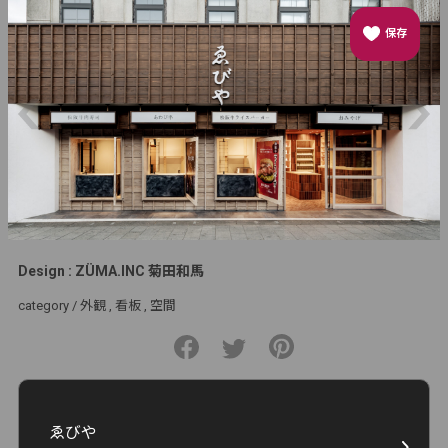
保存
Design : ZÜMA.INC 菊田和馬
category /
外観
看板
空間
ゑびや