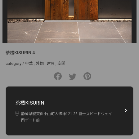
茶楼KISURIN 4
category /
中華
外観
建具
空間
茶楼KISURIN
静岡県駿東郡小山町大御神121-28 富士スピードウェイ
西ゲート前