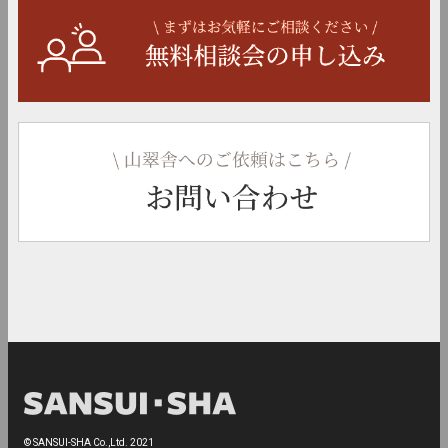
© SANSUI-SHA Co.,Ltd. 2021