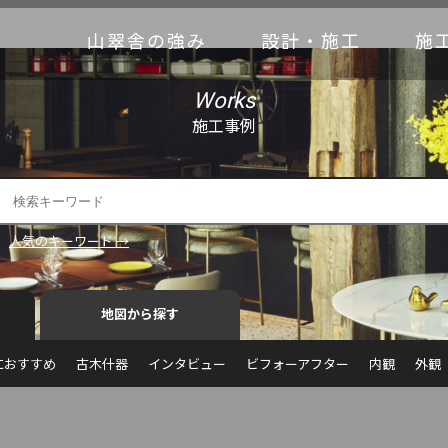
山翠舎の強み
設計・施工
施
Works
施工事例
人気のキーワード →
地図から探す
におすすめ
古木什器
インタビュー
ビフォーアフター
内観
外観