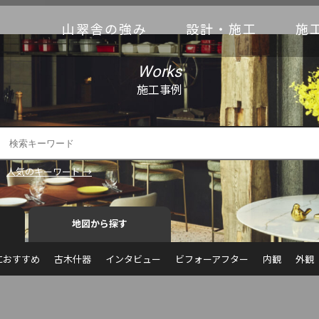
山翠舎の強み
設計・施工
施
Works
施工事例
人気のキーワード →
地図から探す
におすすめ
古木什器
インタビュー
ビフォーアフター
内観
外観