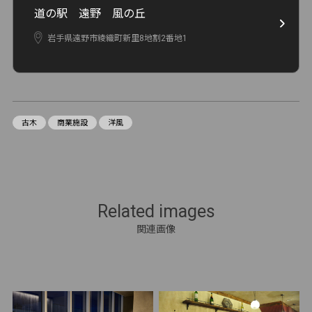
道の駅 遠野 風の丘
岩手県遠野市綾織町新里8地割2番地1
古木
商業施設
洋風
Related images
関連画像