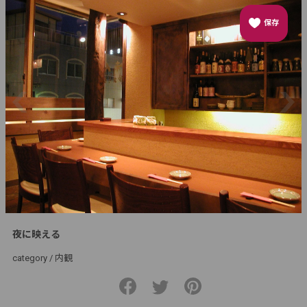
保存
夜に映える
category /
内観