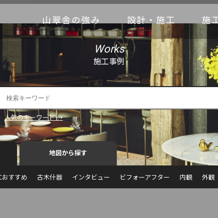
山翠舎の強み
設計・施工
施
Works
施工事例
人気のキーワード →
地図から探す
におすすめ
古木什器
インタビュー
ビフォーアフター
内観
外観