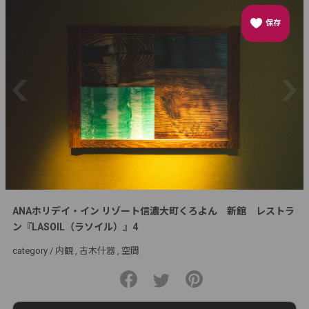
保存
ANAホリデイ・イン リゾート信濃大町くろよん 新館 レストラ
ン『LASOIL（ラソイル）』4
category /
内観
古木什器
空間