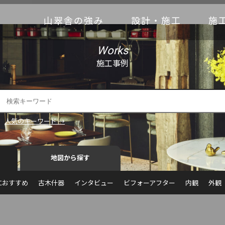
山翠舎の強み
設計・施工
施
Works
施工事例
人気のキーワード →
地図から探す
におすすめ
古木什器
インタビュー
ビフォーアフター
内観
外観