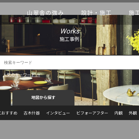
山翠舎の強み
設計・施工
施
Works
施工事例
人気のキーワード →
地図から探す
におすすめ
古木什器
インタビュー
ビフォーアフター
内観
外観