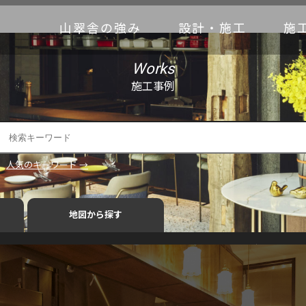
山翠舎の強み
設計・施工
施
Works
施工事例
人気のキーワード →
地図から探す
におすすめ
古木什器
インタビュー
ビフォーアフター
内観
外観