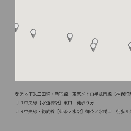
都営地下鉄三田線・新宿線、東京メトロ半蔵門線【神保町駅
ＪＲ中央線【水道橋駅】東口　徒歩９分

ＪＲ中央線・総武線【御茶ノ水駅】御茶ノ水橋口　徒歩９