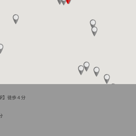
】徒歩４分

分