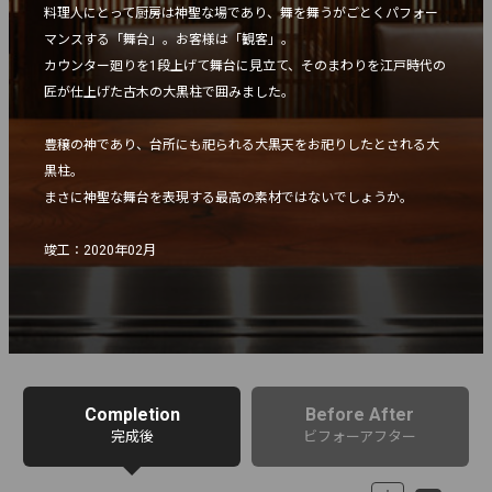
料理人にとって厨房は神聖な場であり、舞を舞うがごとくパフォー
マンスする「舞台」。お客様は「観客」。

カウンター廻りを1段上げて舞台に見立て、そのまわりを江戸時代の
匠が仕上げた古木の大黒柱で囲みました。

豊穣の神であり、台所にも祀られる大黒天をお祀りしたとされる大
黒柱。

まさに神聖な舞台を表現する最高の素材ではないでしょうか。

竣工：2020年02月
Completion
Before After
完成後
ビフォーアフター