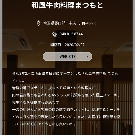
和風牛肉料理まつもと
埼玉県春日部市中央1丁目-43-9 5F
048-812-8744
開店日：2020/02/07
WEB SITE
令和2年2月に埼玉県春日部にオープンした「和風牛肉料理 まつも
と」は、

岩槻の地でステーキに携わって47年という料理人が、

肉の芸術品とも言われるA5クラスの前沢牛を使った極上ステーキ、
和牛料理を提供するお店です。

一流の料理人がお客様の目の前で肉をカットし、調理するシーンを
どのような空間で表現したら良いのか。また、お客様に特別感を抱
いていただくにはどうしたら良いのか。
