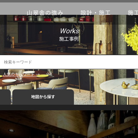
山翠舎の強み
設計・施工
施
Works
施工事例
人気のキーワード →
地図から探す
におすすめ
古木什器
インタビュー
ビフォーアフター
内観
外観