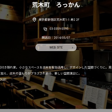
荒木町 ろっかん
東京都新宿区荒木町1-1 寿2 2F
03-3359-5595
開店日：2014/05/07
WEB SITE
星付き隠れ家。小さなスペースを古木を有効活用し、デザインした空間づくりに。見
加え、古木の温もりがプラスされ融合、新しい空間演出に。

L01
