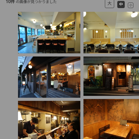
10件
の画像が見つかりました
大
中
小