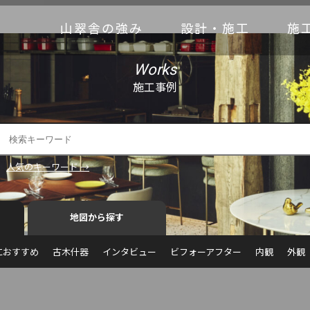
山翠舎の強み
設計・施工
施
Works
施工事例
人気のキーワード →
地図から探す
におすすめ
古木什器
インタビュー
ビフォーアフター
内観
外観