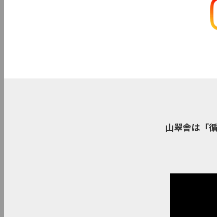
山翠舎は「