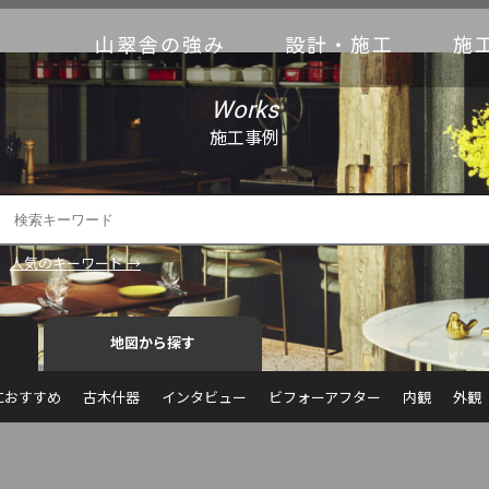
山翠舎の強み
設計・施工
施
Works
施工事例
人気のキーワード →
地図から探す
におすすめ
古木什器
インタビュー
ビフォーアフター
内観
外観