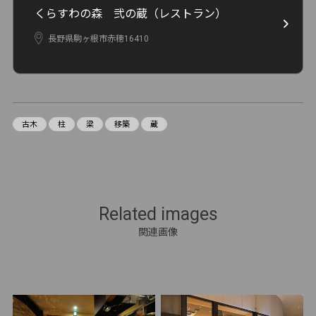
くらすわの森 弐の蔵（レストラン）
長野県駒ヶ根市赤穂16410
古木
柱
梁
移築
蔵
Related images
関連画像