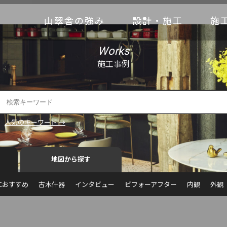
山翠舎の強み
設計・施工
施
Works
施工事例
人気のキーワード →
地図から探す
におすすめ
古木什器
インタビュー
ビフォーアフター
内観
外観