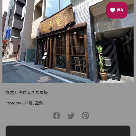
保存
悠然と佇む大きな看板
category /
外観
空間