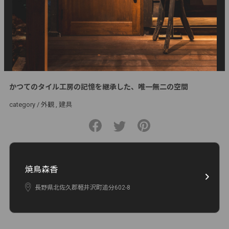
かつてのタイル工房の記憶を継承した、唯一無二の空間
category /
外観
建具
焼鳥森香
長野県北佐久郡軽井沢町追分602-8