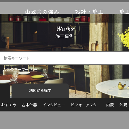
山翠舎の強み
設計・施工
施
Works
施工事例
人気のキーワード →
地図から探す
におすすめ
古木什器
インタビュー
ビフォーアフター
内観
外観