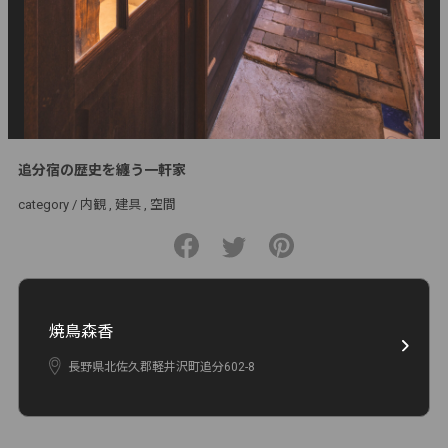
追分宿の歴史を纏う一軒家
category /
内観
建具
空間
焼鳥森香
長野県北佐久郡軽井沢町追分602-8