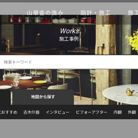
山翠舎の強み
設計・施工
施
Works
施工事例
人気のキーワード →
地図から探す
におすすめ
古木什器
インタビュー
ビフォーアフター
内観
外観