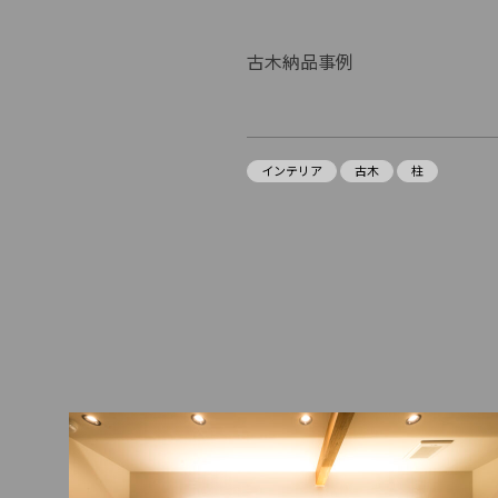
古木納品事例
インテリア
古木
柱