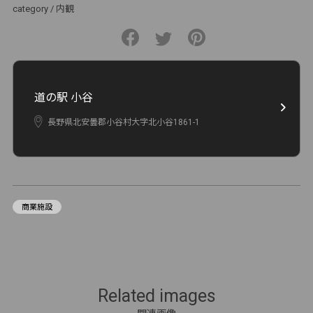
category /
内観
道の駅 小谷
長野県北安曇郡⼩⾕村⼤字北⼩⾕1861-1
商業施設
Related images