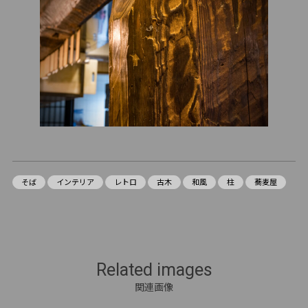
そば
インテリア
レトロ
古木
和風
柱
蕎麦屋
Related images
関連画像