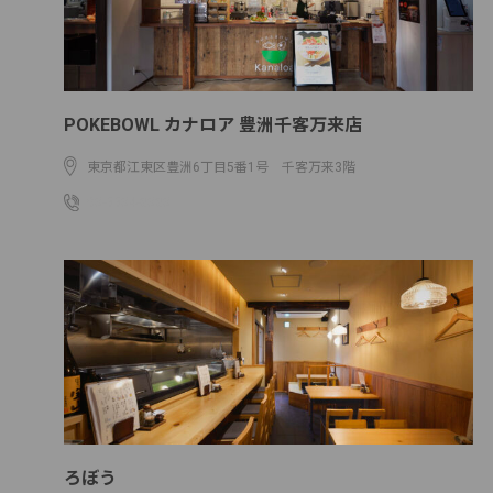
POKEBOWL カナロア 豊洲千客万来店
東京都江東区豊洲6丁目5番1号 千客万来3階
03-5534-8383
ろぼう