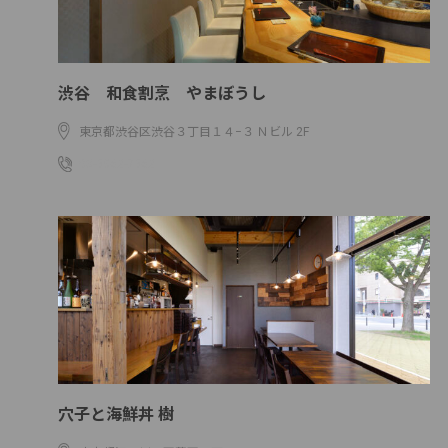
渋谷 和食割烹 やまぼうし
東京都渋谷区渋谷３丁目１４−３ Ｎビル 2F
03-5962-7562
穴子と海鮮丼 樹