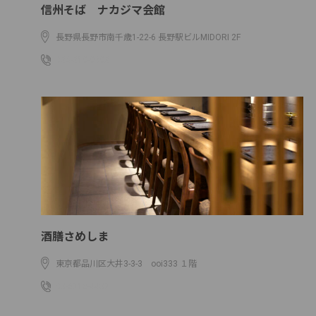
信州そば ナカジマ会館
長野県長野市南千歳1-22-6 長野駅ビルMIDORI 2F
026-219-9092
酒膳さめしま
東京都品川区大井3-3-3 ooi333 １階
03-6718-4437