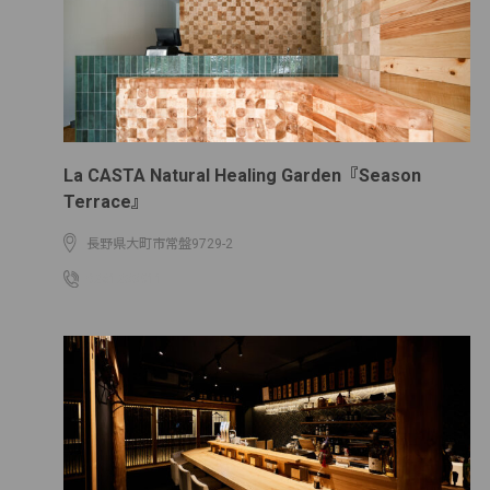
La CASTA Natural Healing Garden『Season
Terrace』
長野県大町市常盤9729-2
0261233911