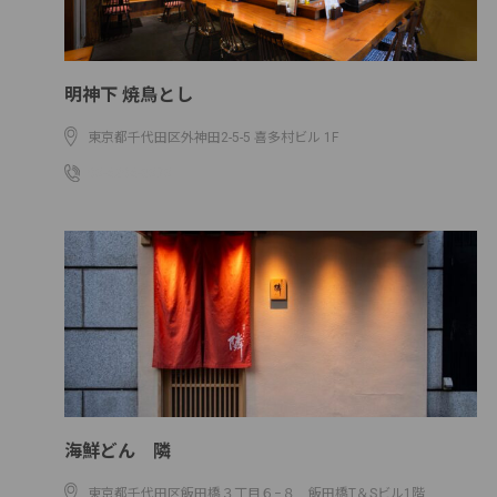
明神下 焼鳥とし
東京都千代田区外神田2-5-5 喜多村ビル 1F
03-6206-8373
海鮮どん 隣
東京都千代田区飯田橋３丁目６−８ 飯田橋T＆Sビル1階