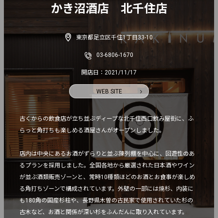
かき沼酒店 北千住店
東京都足立区千住1丁目33-10
03-6806-1670
開店日：2021/11/17
WEB SITE
古くからの飲食店が立ち並ぶディープな北千住西口飲み屋街に、ふ
らっと角打ちも楽しめる酒屋さんがオープンしました。

店内は中央にあるお酒がずらりと並ぶ陳列棚を中心に、回遊性のあ
るプランを採用しました。全国各地から厳選された日本酒やワイン
が並ぶ酒類販売ゾーンと、常時10種類ほどのお酒とお食事が楽しめ
る角打ちゾーンで構成されています。外壁の一部には焼杉、内装に
も180角の国産杉柱や、長野県木曽の古民家で使用されていた杉の