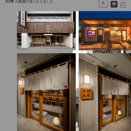
97件
の画像が見つかりました
大
中
小