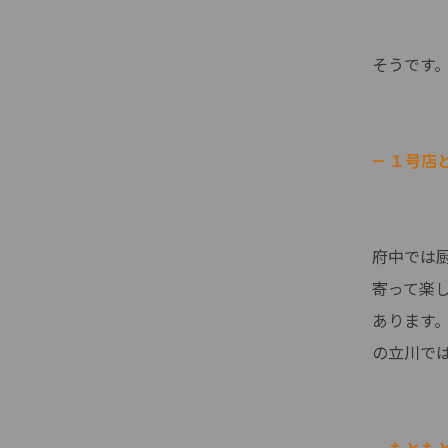
そうです
— １号
府中では
寄って楽
あります
の立川で