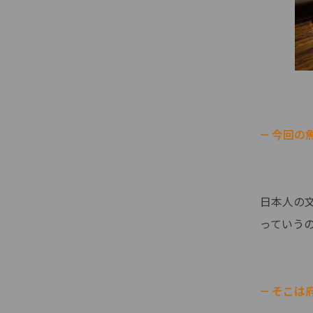
— 今回の
日本人の
っていう
— そこ