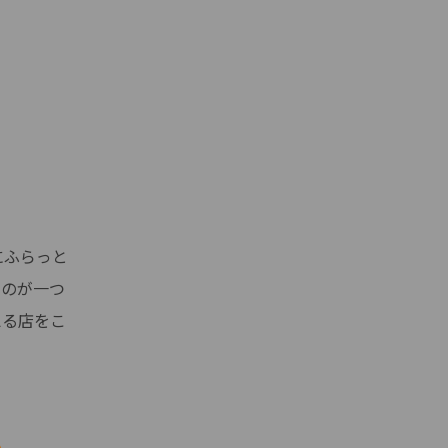
にふらっと
うのが一つ
える店をこ