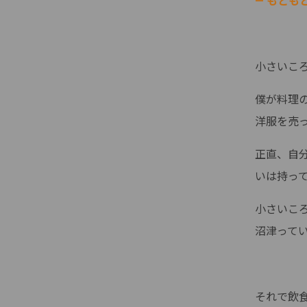
— もと
小さいこ
僕が料理
洋服を売
正直、自
いは持っ
小さいこ
沼津って
それで飲