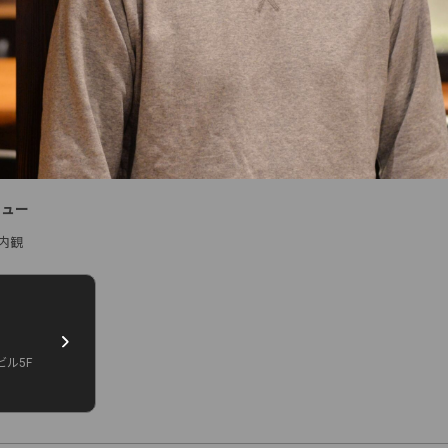
ビュー
内観
ビル5F