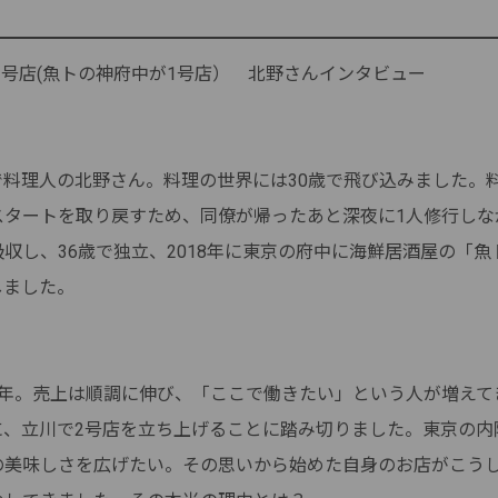
2号店(魚トの神府中が1号店） 北野さんインタビュー
で料理人の北野さん。料理の世界には30歳で飛び込みました。
スタートを取り戻すため、同僚が帰ったあと深夜に1人修行しな
収し、36歳で独立、2018年に東京の府中に海鮮居酒屋の「魚
しました。
2年。売上は順調に伸び、「ここで働きたい」という人が増えて
に、立川で2号店を立ち上げることに踏み切りました。東京の内
の美味しさを広げたい。その思いから始めた自身のお店がこう