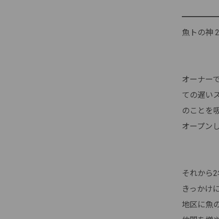
魚トの神 
オーナー
ての遅い
のことを吸
オープン
それから
きっかけ
地区に魚