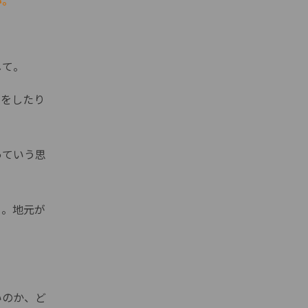
い。
して。
ンをしたり
っていう思
て。地元が
いのか、ど