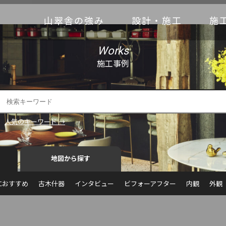
山翠舎の強み
設計・施工
施
Works
施工事例
人気のキーワード →
地図から探す
におすすめ
古木什器
インタビュー
ビフォーアフター
内観
外観