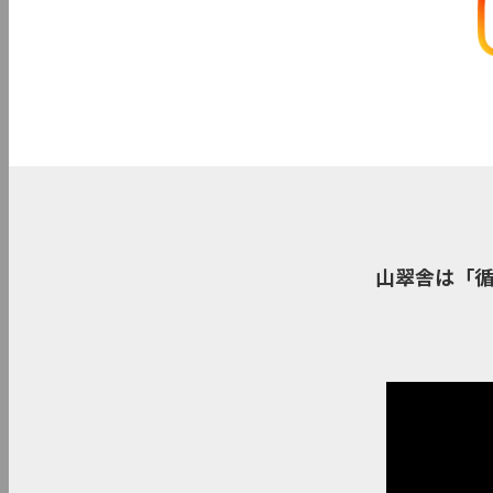
山翠舎は「