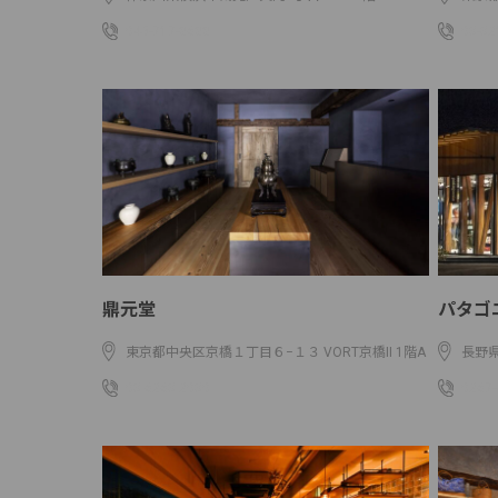
045-717-8688
03-32
鼎元堂
パタゴ
東京都中央区京橋１丁目６−１３ VORT京橋II 1階A
長野県
03 6263 2030
0267-