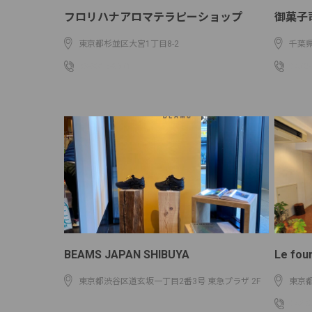
フロリハナアロマテラピーショップ
御菓子
東京都杉並区大宮1丁目8-2
千葉県
03-3315-8571
0478-
BEAMS JAPAN SHIBUYA
Le fo
東京都渋谷区道玄坂一丁目2番3号 東急プラザ 2F
東京都
042-3