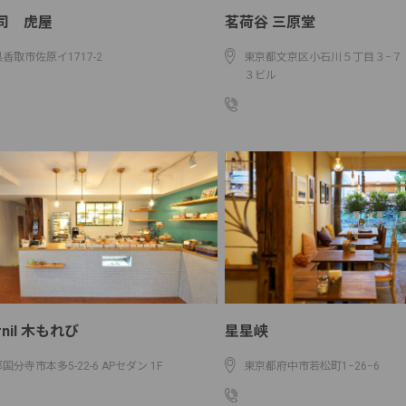
司 虎屋
茗荷谷 三原堂
香取市佐原イ1717-2
東京都文京区小石川５丁目３−７
３ビル
52-2413
03-3814-3944
urnil 木もれび
星星峡
国分寺市本多5-22-6 APセダン 1F
東京都府中市若松町1−26−6
25-7569
042-334-8202