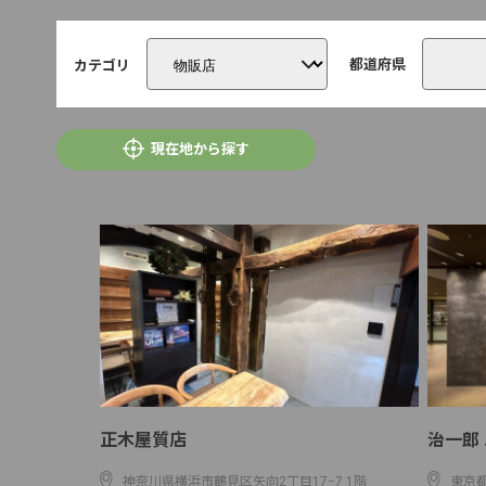
都道府県
カテゴリ
現在地から探す
正木屋質店
治一郎
神奈川県横浜市鶴見区矢向2丁目17−7 1階
東京都